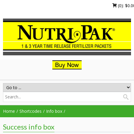
(0):
$
0.0
Home
Shortcodes
Info box
Success info box